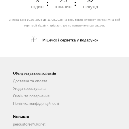
3
25
31
годин
хвилин
секунд
Знижка діє з 10.08.2026 до 11.08.2026 на весь товар інтернет-магазину на всій
території України, крім зон, що не контролюються владою
Мішечок і серветка
у подарунок
Обслуговування клієнтів
Доставка та оплата
Угода користувача
Обмін та повернення
Політика конфіденційності
Контакти
peroustore@ukr.net