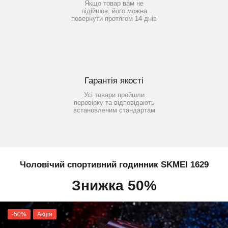
Якщо товар вам не
підійшов, його можна
повернути протягом 14 днів
Гарантія якості
Усі товари пройшли
перевірку та відповідають
встановленим стандартам
Чоловічий спортивний годинник SKMEI 1629
Знижка 50%
-50%
Акція