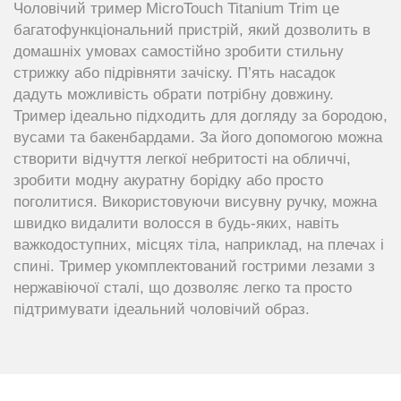
Чоловічий тример MicroTouch Titanium Trim це
багатофункціональний пристрій, який дозволить в
домашніх умовах самостійно зробити стильну
стрижку або підрівняти зачіску. П’ять насадок
дадуть можливість обрати потрібну довжину.
Тример ідеально підходить для догляду за бородою,
вусами та бакенбардами. За його допомогою можна
створити відчуття легкої небритості на обличчі,
зробити модну акуратну борідку або просто
поголитися. Використовуючи висувну ручку, можна
швидко видалити волосся в будь-яких, навіть
важкодоступних, місцях тіла, наприклад, на плечах і
спині. Тример укомплектований гострими лезами з
нержавіючої сталі, що дозволяє легко та просто
підтримувати ідеальний чоловічий образ.