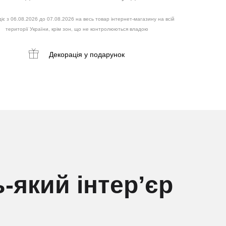
іє з 06.08.2026 до 07.08.2026 на весь товар інтернет-магазину на всій
території України, крім зон, що не контролюються владою
Декорація
у подарунок
-який інтер’єр