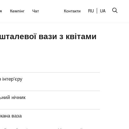
’я
Кемпінг
Чат
Контакти
RU
UA
талевої вази з квітами
 інтер’єру
ьний нічник
кана ваза