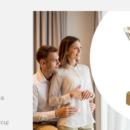
та
сці