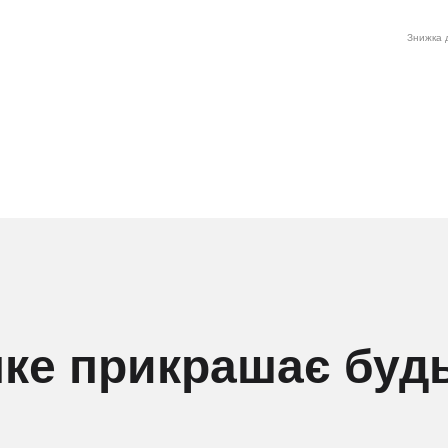
Знижка д
яке прикрашає будь