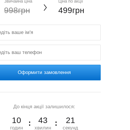
Звичайна ціна
Ціна по акції
998грн
499грн
Оформити замовлення
До кінця акції залишилося:
10
43
20
годин
хвилин
секунд