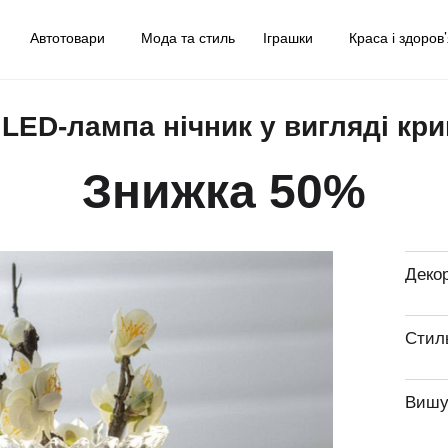
у
Автотовари
Мода та стиль
Іграшки
Краса і здоров
LED-лампа нічник у вигляді криш
Знижка 50%
Декор
Стил
Вишу