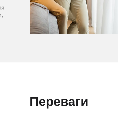
ля
и,
Переваги