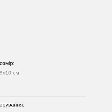
озмір:
8x10 см
ерування: