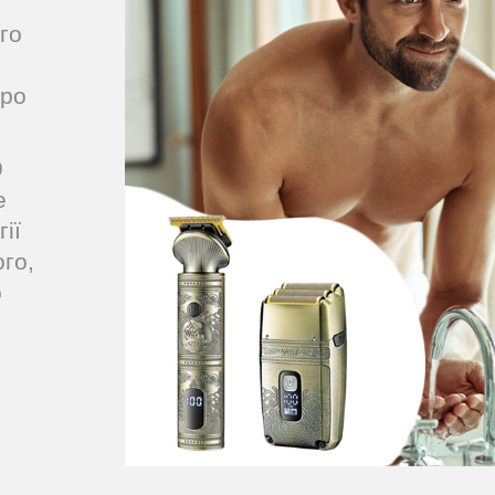
го
про
9
е
ії
ого,
о