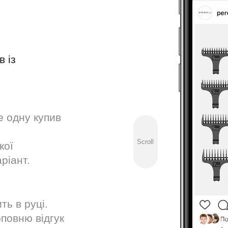
в із
е одну купив
Scroll
кої
ріант.
ть в руці.
повню відгук