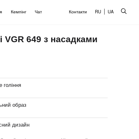
’я
Кемпінг
Чат
Контакти
RU
UA
і VGR 649 з насадками
е гоління
ьний образ
сний дизайн