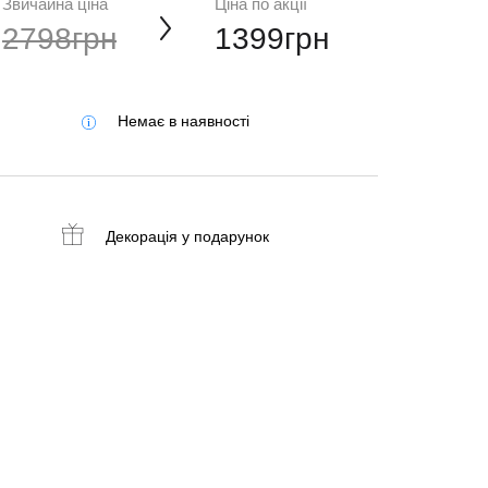
Звичайна ціна
Ціна по акції
2798грн
1399грн
Немає в наявності
Декорація
у подарунок