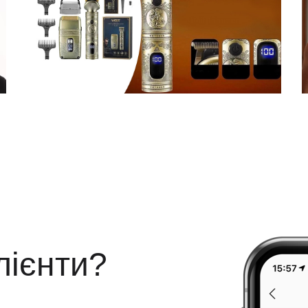
лієнти?