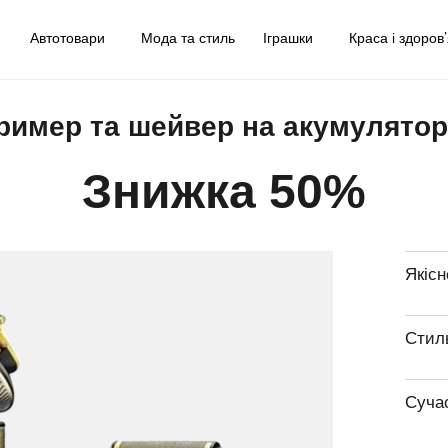
у
Автотовари
Мода та стиль
Іграшки
Краса і здоров
тример та шейвер на акумулятор
Знижка 50%
Якісн
Стил
Суча