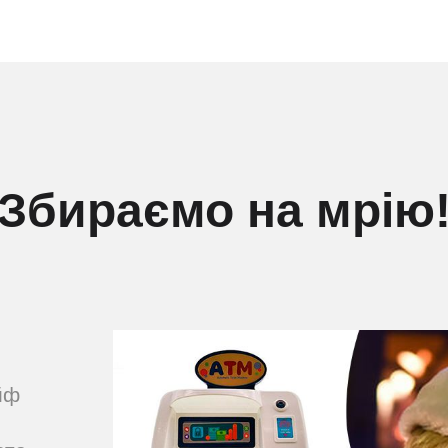
Збираємо на мрію
йф