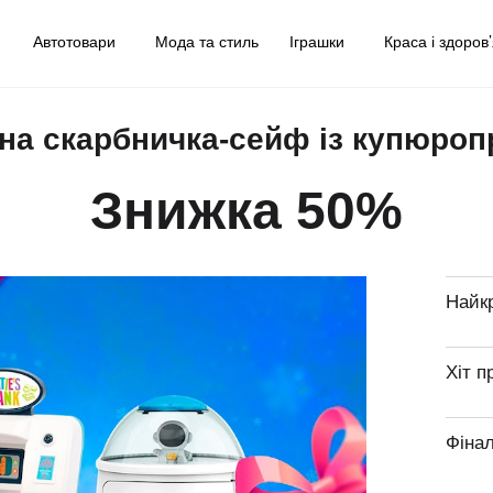
у
Автотовари
Мода та стиль
Іграшки
Краса і здоров
на скарбничка-сейф із купюро
Знижка 50%
Найк
Хіт п
Фіна