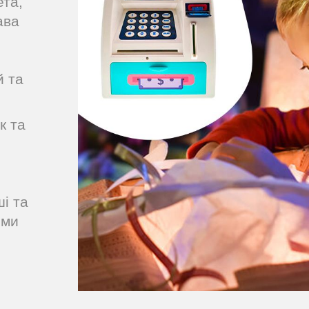
ета,
ава
й та
к та
і та
ими