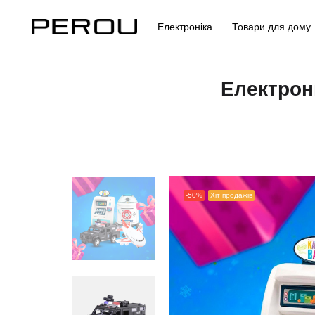
Електроніка
Товари для дом
Електрон
-50%
Хіт продажів