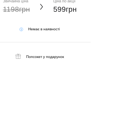
Звичайна ціна
Ціна по акції
1198грн
599грн
Немає в наявності
Попсокет
у подарунок