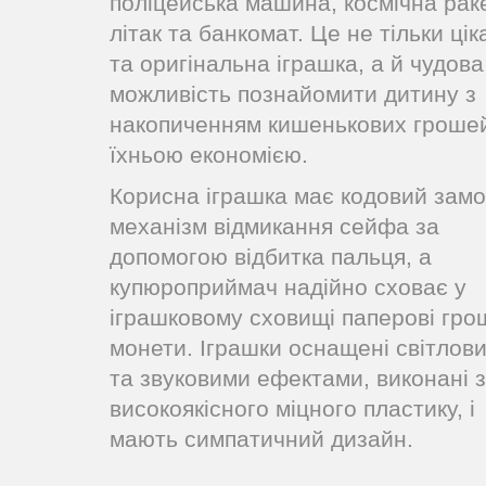
поліцейська машина, космічна рак
літак та банкомат. Це не тільки цік
та оригінальна іграшка, а й чудова
можливість познайомити дитину з
накопиченням кишенькових гроше
їхньою економією.
Корисна іграшка має кодовий замо
механізм відмикання сейфа за
допомогою відбитка пальця, а
купюроприймач надійно сховає у
іграшковому сховищі паперові грош
монети. Іграшки оснащені світлов
та звуковими ефектами, виконані з
високоякісного міцного пластику, і
мають симпатичний дизайн.