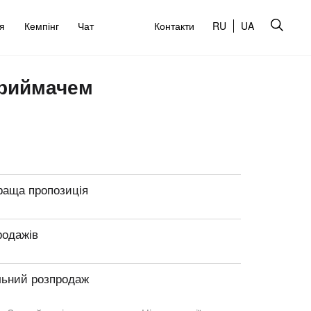
’я
Кемпінг
Чат
Контакти
RU
UA
приймачем
раща пропозиція
родажів
льний розпродаж