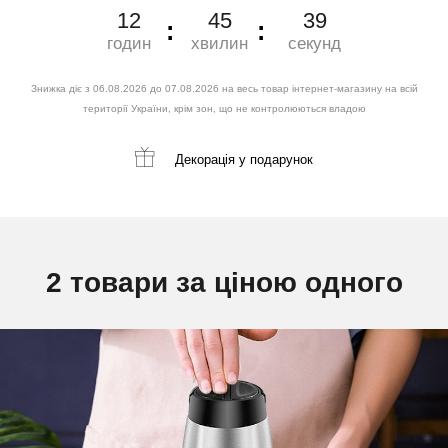
12
45
37
годин
хвилин
секунд
Знижка діє з 06.08.2026 до 07.08.2026 на весь товар інтернет-магазину на всій
території України, крім зон, що не контролюються владою
Декорація
у подарунок
2 товари за ціною одного