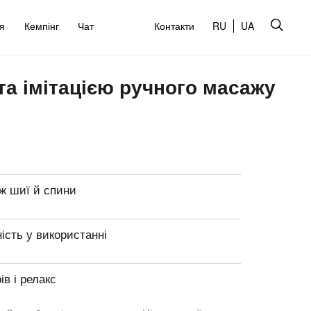
’я
Кемпінг
Чат
Контакти
RU
UA
 та імітацією ручного масажу
ж шиї й спини
ість у використанні
рів і релакс