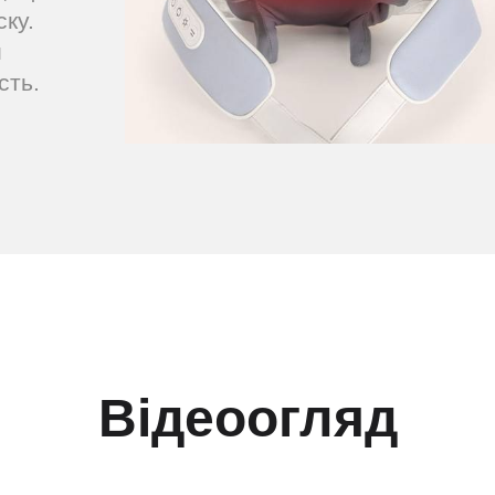
ку.
и
сть.
Відеоогляд