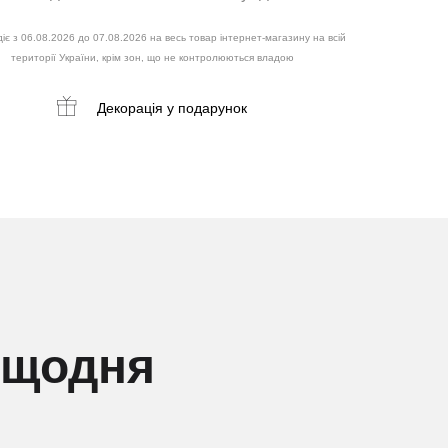
іє з 06.08.2026 до 07.08.2026 на весь товар інтернет-магазину на всій
території України, крім зон, що не контролюються владою
Декорація
у подарунок
 щодня