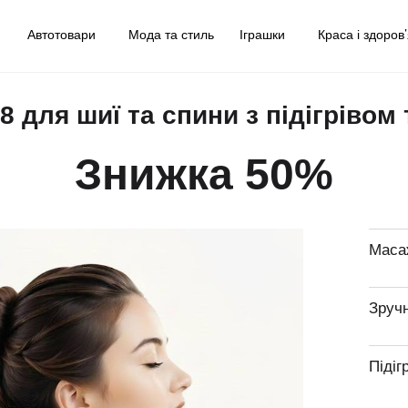
у
Автотовари
Мода та стиль
Іграшки
Краса і здоров
 для шиї та спини з підігрівом
Знижка 50%
Маса
Зручн
Підіг