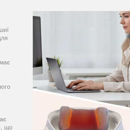
шиї
для
імає
лого
ає
и, що