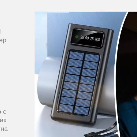
і
ер
 c
лих
 на