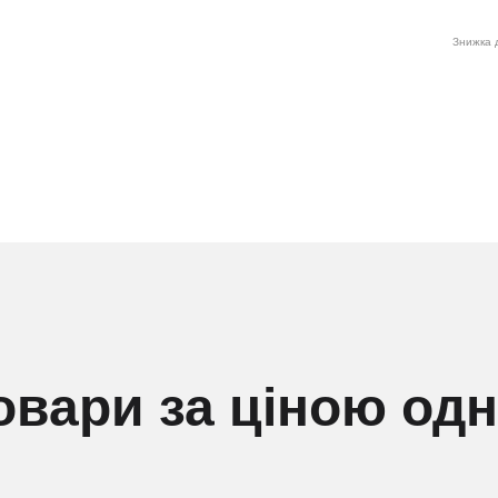
Знижка д
овари за ціною од