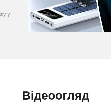
ку у
Відеоогляд