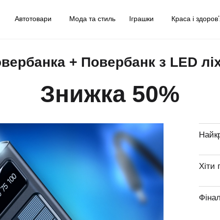
у
Автотовари
Мода та стиль
Іграшки
Краса і здоров
овербанка + Повербанк з LED ліх
Знижка 50%
Найк
Хіти 
Фіна