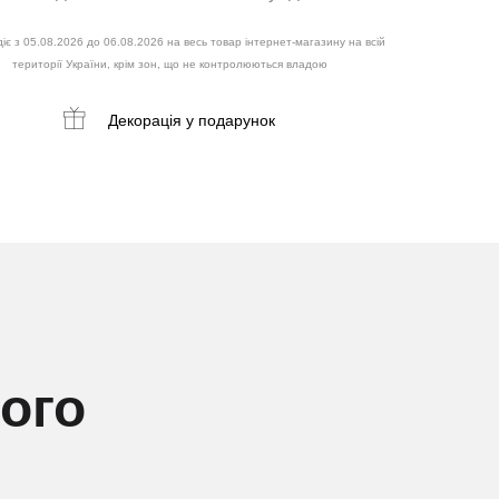
іє з 05.08.2026 до 06.08.2026 на весь товар інтернет-магазину на всій
території України, крім зон, що не контролюються владою
Декорація
у подарунок
ного