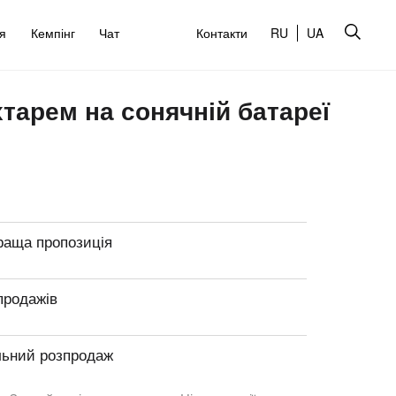
’я
Кемпінг
Чат
Контакти
RU
UA
тарем на сонячній батареї
раща пропозиція
продажів
льний розпродаж