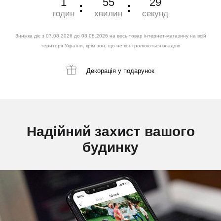
1
55
28
годин
хвилин
секунд
Знижка діє з 07.08.2026 до 08.08.2026 на весь товар інтернет-магазину на всій
території України, крім зон, що не контролюються владою
Декорація
у подарунок
Надійний захист вашого
будинку