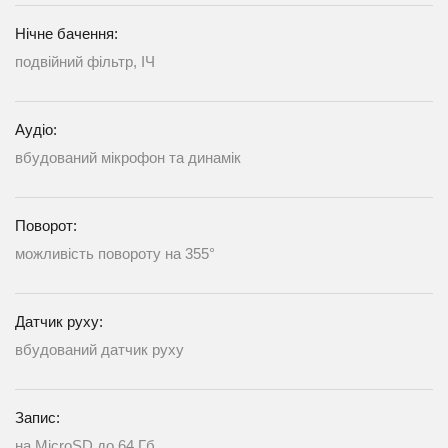
Нічне бачення:
подвійний фільтр, ІЧ
Аудіо:
вбудований мікрофон та динамік
Поворот:
можливість повороту на 355°
Датчик руху:
вбудований датчик руху
Запис:
на MicroSD до 64 Гб