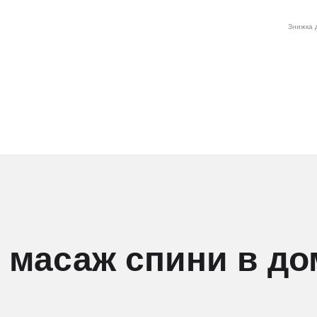
Знижка д
 масаж спини в д