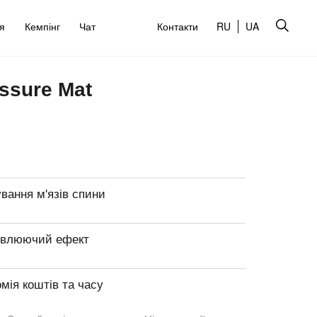
’я
Кемпінг
Чат
Контакти
RU
UA
ssure Mat
вання м'язів спини
овлюючий ефект
мія коштів та часу