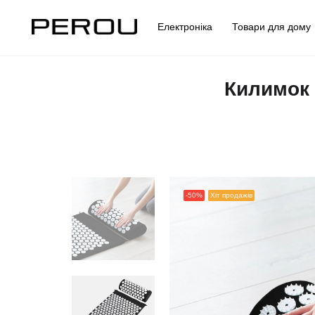
Електроніка
Товари для дом
Килимок 
-50%
Хіт продажів