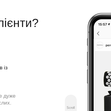
лієнти?
в із
е дуже
слих.
Scroll