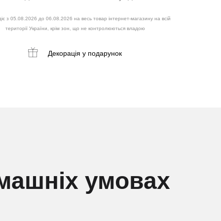
іє з 05.08.2026 до 06.08.2026 на весь товар інтернет-магазину на всій
території України, крім зон, що не контролюються владою
Декорація
у подарунок
омашніх умовах