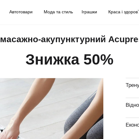
у
Автотовари
Мода та стиль
Іграшки
Краса і здоров
масажно-акупунктурний Acupre
Знижка 50%
Трену
Відн
Еконо