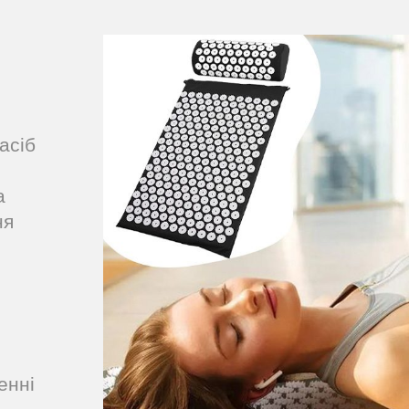
асіб
а
ня
и
енні