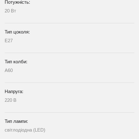
Потужність:
20 Вт
Тип цоколя:
E27
Тип колби:
A60
Напруга:
220 В
Тип лампи:
світлодіодна (LED)