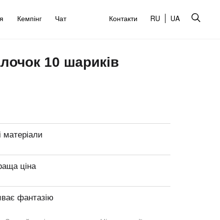
’я
Кемпінг
Чат
Контакти
RU
UA
алочок 10 шариків
і матеріали
раща ціна
иває фантазію