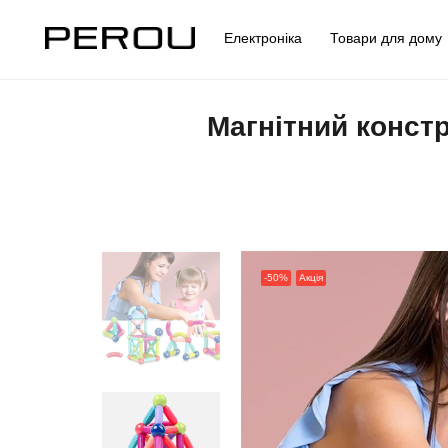
Електроніка
Товари для дом
Магнітний конст
-50%
Акція