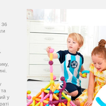
 36
аги
,
ику,
ні.
у
 та
ий у
раті