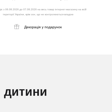
іє з 06.08.2026 до 07.08.2026 на весь товар інтернет-магазину на всій
території України, крім зон, що не контролюються владою
Декорація
у подарунок
 дитини