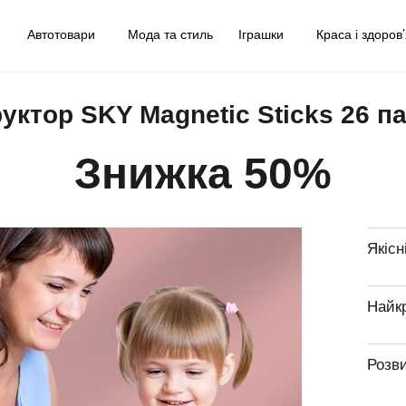
у
Автотовари
Мода та стиль
Іграшки
Краса і здоров
руктор SKY Magnetic Sticks 26 п
Знижка 50%
Якісн
Найк
Розв