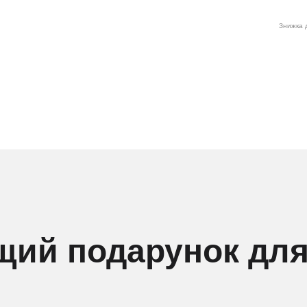
Знижка д
щий подарунок для