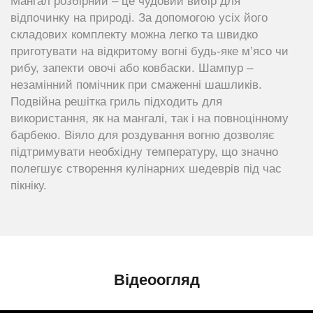
Мангал розбірний – це чудовий вибір для
відпочинку на природі. За допомогою усіх його
складових комплекту можна легко та швидко
приготувати на відкритому вогні будь-яке м’ясо чи
рибу, запекти овочі або ковбаски. Шампур –
незамінний помічник при смаженні шашликів.
Подвійна решітка гриль підходить для
використання, як на мангалі, так і на повноцінному
барбекю. Віяло для роздування вогню дозволяє
підтримувати необхідну температуру, що значно
полегшує створення кулінарних шедеврів під час
пікніку.
Відеоогляд