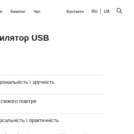
’я
Кемпінг
Чат
Контакти
RU
UA
тилятор USB
іональність і зручність
 свіжого повітря
рсальність і практичність