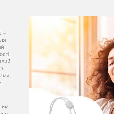
р –
для
ий
ості
авий
 з
ами,
м
ним
вне