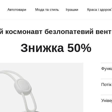
у
Автотовари
Мода та стиль
Іграшки
Краса і здоров
 космонавт безлопатевий вен
Знижка 50%
Функц
Потік
Уніве