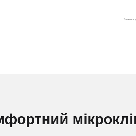
Знижка д
мфортний мікроклі