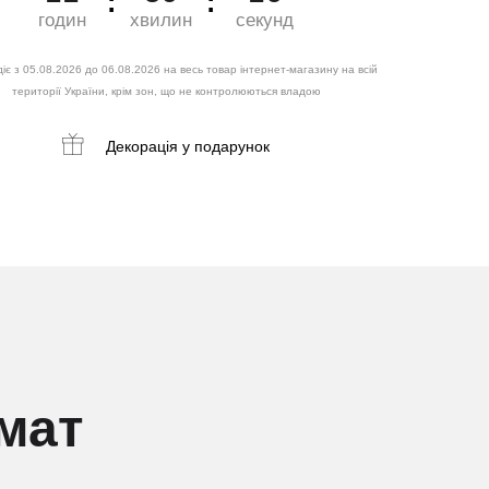
годин
хвилин
секунд
іє з 05.08.2026 до 06.08.2026 на весь товар інтернет-магазину на всій
території України, крім зон, що не контролюються владою
Декорація
у подарунок
мат