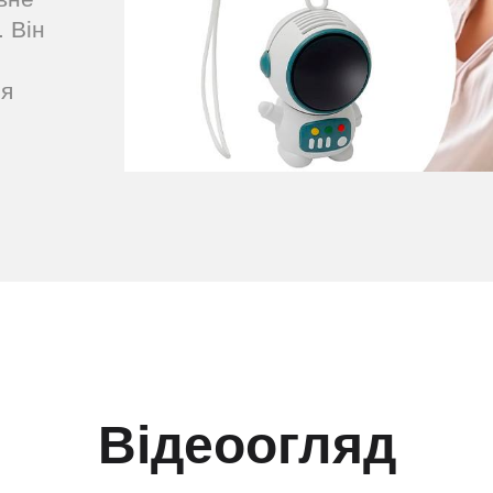
. Він
ря
Відеоогляд