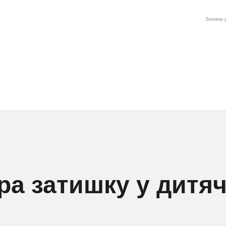
Знижка д
а затишку у дитячі