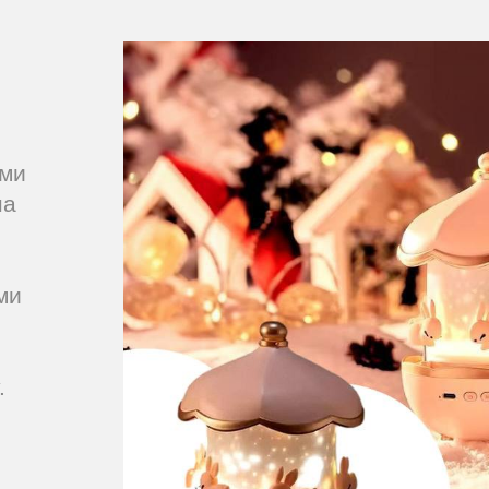
ями
на
ми
.