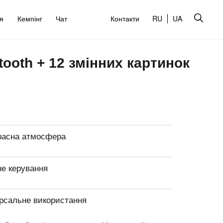
’я
Кемпінг
Чат
Контакти
RU
UA
tooth + 12 змінних картинок
расна атмосфера
не керування
ерсальне використання