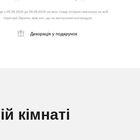
іє з 05.08.2026 до 06.08.2026 на весь товар інтернет-магазину на всій
території України, крім зон, що не контролюються владою
Декорація
у подарунок
й кімнаті