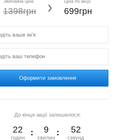
Звичайна ціна
Ціна по акції
1398грн
699грн
Оформити замовлення
До кінця акції залишилося:
22
9
51
годин
хвилин
секунд