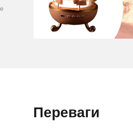
ме
Переваги