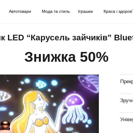
у
Автотовари
Мода та стиль
Іграшки
Краса і здоров
к LED “Карусель зайчиків” Blue
Знижка 50%
Прек
Зруч
Унів