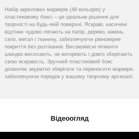
Набір акрилових маркерів (48 кольорів) у
пластиковому боксі – це ідеальне рішення для
творчості на будь-якій поверхні. Яскраві, насичені
відтінки чудово лягають на папір, дерево, камінь,
скло, метал і тканину, забезпечуючи рівномірне
покриття без розтікання. Високоякісні пігменти
швидко висихають, не вигоряють і довго зберігають
свою яскравість. Зручний пластиковий бокс
дозволяє акуратно зберігати та переносити маркери,
забезпечуючи порядок у вашому творчому арсеналі.
Відеоогляд