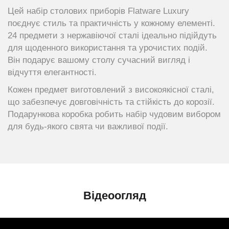
Цей набір столових приборів Flatware Luxury
поєднує стиль та практичність у кожному елементі.
24 предмети з нержавіючої сталі ідеально підійдуть
для щоденного використання та урочистих подій.
Він подарує вашому столу сучасний вигляд і
відчуття елегантності.
Кожен предмет виготовлений з високоякісної сталі,
що забезпечує довговічність та стійкість до корозії.
Подарункова коробка робить набір чудовим вибором
для будь-якого свята чи важливої події.
Відеоогляд