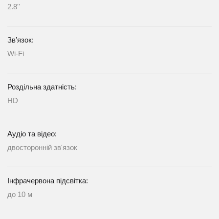
2.8''
Зв’язок:
Wi-Fi
Роздільна здатність:
HD
Аудіо та відео:
двосторонній зв'язок
Інфрачервона підсвітка:
до 10 м