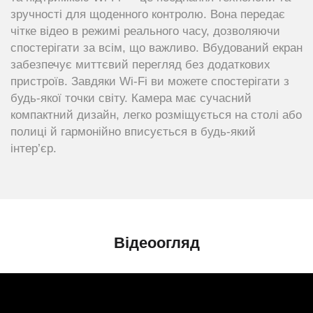
зручності для щоденного контролю. Вона передає
чітке відео в режимі реального часу, дозволяючи
спостерігати за всім, що важливо. Вбудований екран
забезпечує миттєвий перегляд без додаткових
пристроїв. Завдяки Wi-Fi ви можете спостерігати з
будь-якої точки світу. Камера має сучасний
компактний дизайн, легко розміщується на столі або
полиці й гармонійно вписується в будь-який
інтер’єр.
Відеоогляд