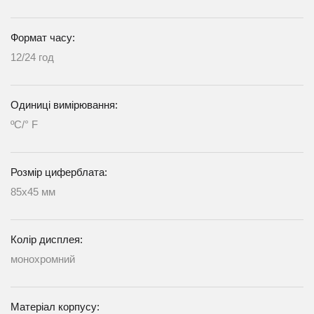
Формат часу:
12/24 год
Одиниці вимірювання:
ºС/° F
Розмір циферблата:
85x45 мм
Колір дисплея:
монохромний
Матеріал корпусу: