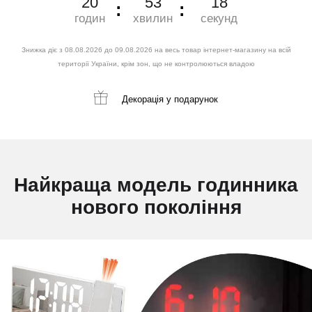
20
53
16
годин
хвилин
секунд
Знижка діє з 08.08.2026 до 09.08.2026 на весь товар інтернет-магазину на всій
території України, крім зон, що не контролюються владою
Декорація
у подарунок
Найкраща модель годинника
нового покоління