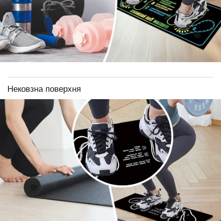
Нековзна поверхня