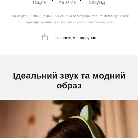
годин
хвилин
секунд
Знижка діє з 09.08.2026 до 10.08.2026 на весь товар інтернет-магазину на всій
території України, крім зон, що не контролюються владою
Попсокет
у подарунок
Ідеальний звук та модний
образ