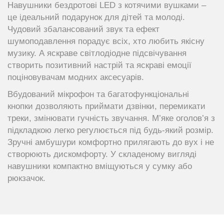
Навушники бездротові LED з котячими вушками –
це ідеальний подарунок для дітей та молоді.
Чудовий збалансований звук та ефект
шумоподавлення порадує всіх, хто любить якісну
музику. А яскраве світлодіодне підсвічування
створить позитивний настрій та яскраві емоції
поціновувачам модних аксесуарів.
Вбудований мікрофон та багатофункціональні
кнопки дозволяють приймати дзвінки, перемикати
треки, змінювати гучність звучання. М’яке оголов’я з
підкладкою легко регулюється під будь-який розмір.
Зручні амбушури комфортно прилягають до вух і не
створюють дискомфорту. У складеному вигляді
навушники компактно вміщуються у сумку або
рюкзачок.