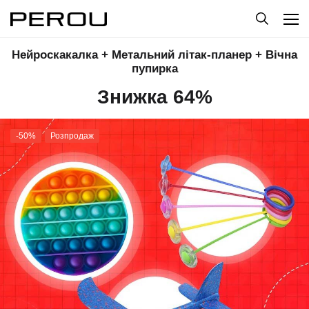
Нейроскакалка + Метальний літак-планер + Вічна
пупирка
Знижка 64%
-50%
Розпродаж