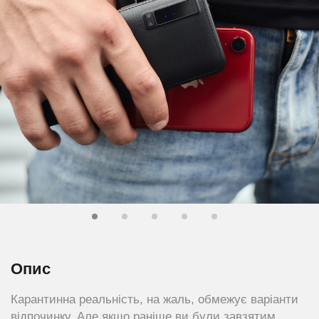
Опис
Карантинна реальність, на жаль, обмежує варіанти
відпочинку. Але якщо раніше ви були завзятим