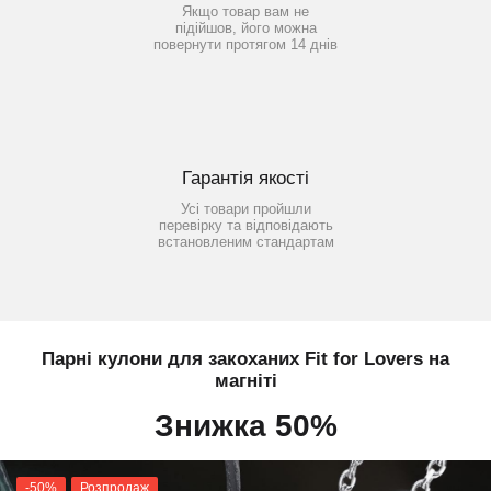
Якщо товар вам не
підійшов, його можна
повернути протягом 14 днів
Гарантія якості
Усі товари пройшли
перевірку та відповідають
встановленим стандартам
Парні кулони для закоханих Fit for Lovers на
магніті
Знижка 50%
-50%
Розпродаж