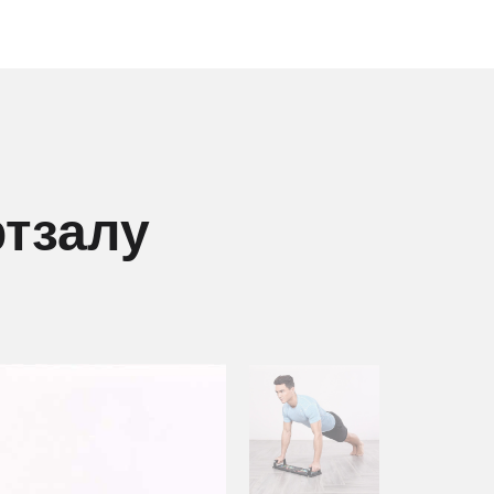
ртзалу