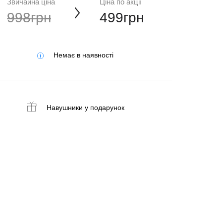
Звичайна ціна
Ціна по акції
998грн
499грн
Немає в наявності
Навушники
у подарунок