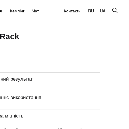
’я
Кемпінг
Чат
Контакти
RU
UA
 Rack
тний результат
шнє використання
а міцність