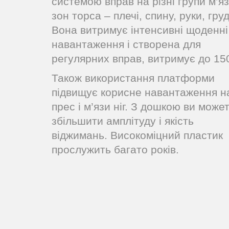
системою вправ на різні групи м’язі
зон торса – плечі, спину, руки, груд
Вона витримує інтенсивні щоденні
навантаження і створена для
регулярних вправ, витримує до 150
Також використання платформи
підвищує корисне навантаження н
прес і м’язи ніг. З дошкою ви може
збільшити амплітуду і якість
віджимань. Високоміцний пластик
прослужить багато років.