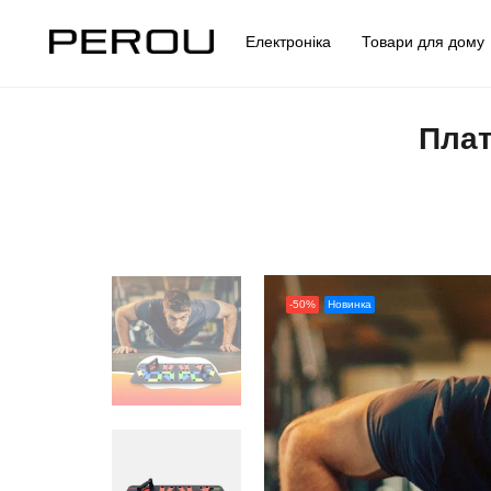
Електроніка
Товари для дом
Плат
-50%
Новинка