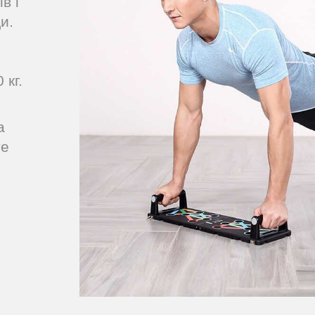
в і
и.
 кг.
а
те