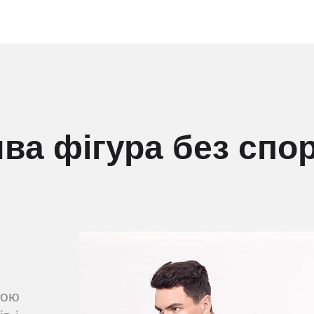
ва фігура без спо
ною