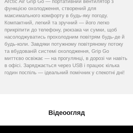
Arctic Air Grip Go — портативний вентилятор з
функцією охолодження, створений для
максимального комфорту в будь-яку погоду.
Компактний, легкий та зручний — його легко
прикріпити до телефону, рюкзака чи сумки, щоб
насолоджуватись прохолодним повітрям будь-де й
будь-коли. Завдяки потужному повітряному потоку
та вбудованій системі охолодження, Grip Go
миттєво освіжає — на прогулянці, в дорозі чи навіть
в офісі. Заряджається через USB і працює кілька
годин поспіль — ідеальний помічник у спекотні дні!
Відеоогляд