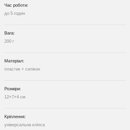
Час роботи:
до 5 годин
Вага:
200 г
Матеріал:
пластик + силікон
Розміри:
12×7×4 см
Кріплення:
універсальна кліпса