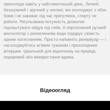
прохолода навіть у найспекотніший день. Легкий,
безшумний і зручний у носінні, він охолоджує з обох
боків і не заважає під час прогулянок, спорту чи
роботи. Регульована потужність дозволяє
підлаштувати обдув під себе. А портативний ручний
вентилятор з розпиленням води подарує свіжість
одним натисканням. Просто наповніть резервуар — і
насолоджуйтесь м’яким туманом і прохолодним
вітерцем. Ідеальний для відпочинку на природі,
подорожей або використання вдома.
Відеоогляд