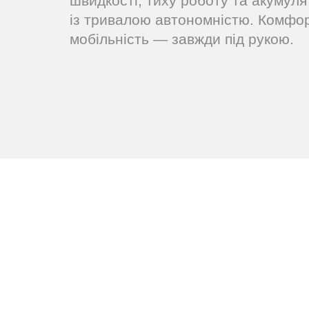
швидкості, тиху роботу та акумуля
із тривалою автономністю. Комфор
мобільність — завжди під рукою.