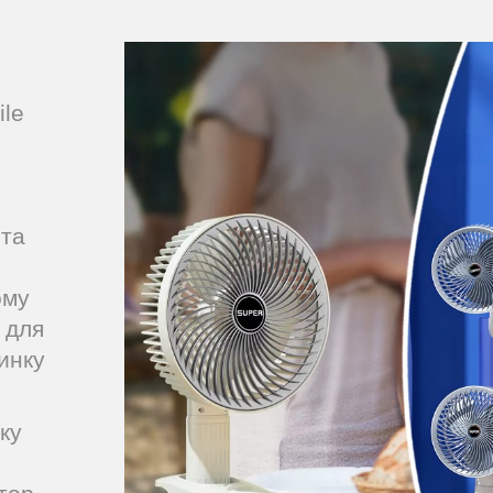
ile
 та
ому
ь для
инку
ку