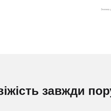
Знижка д
віжість завжди пор