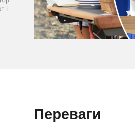
тор
т і
Переваги