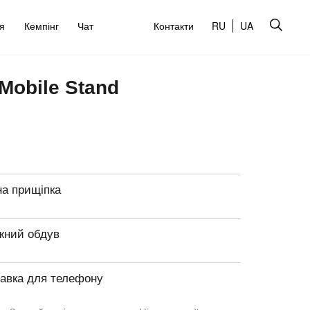
’я
Кемпінг
Чат
Контакти
RU
UA
Mobile Stand
на прищіпка
жний обдув
тавка для телефону