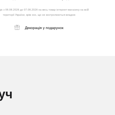
іє з 06.08.2026 до 07.08.2026 на весь товар інтернет-магазину на всій
території України, крім зон, що не контролюються владою
Декорація
у подарунок
уч