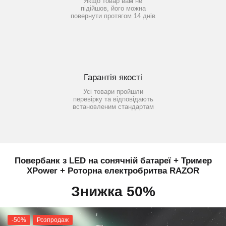
Якщо товар вам не
підійшов, його можна
повернути протягом 14 днів
Гарантія якості
Усі товари пройшли
перевірку та відповідають
встановленим стандартам
Повербанк з LED на сонячній батареї + Тример
XPower + Роторна електробритва RAZOR
Знижка 50%
-50%
Розпродаж