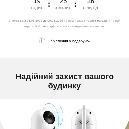
19
25
34
годин
хвилин
секунд
Знижка діє з 08.08.2026 до 09.08.2026 на весь товар інтернет-магазину на всій
території України, крім зон, що не контролюються владою
Кріплення
у подарунок
Надійний захист вашого
будинку