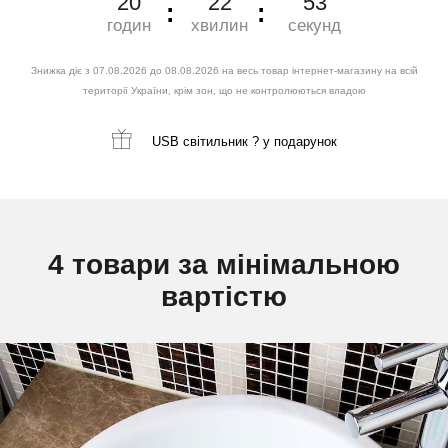
20
22
52
годин
хвилин
секунд
Знижка діє з 07.08.2026 до 08.08.2026 на весь товар інтернет-магазину на всій
території України, крім зон, що не контролюються владою
USB світильник ?
у подарунок
4 товари за мінімальною
вартістю