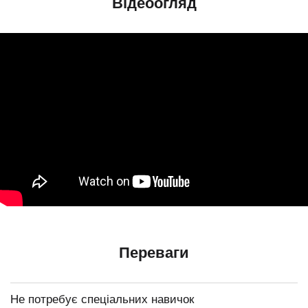
Відеоогляд
Переваги
Не потребує спеціальних навичок