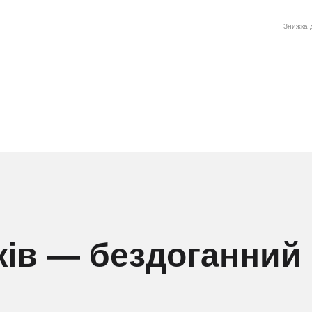
Знижка д
жів — бездоганний 