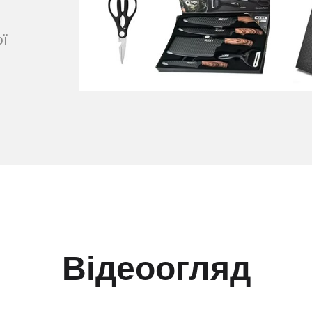
ої
Відеоогляд