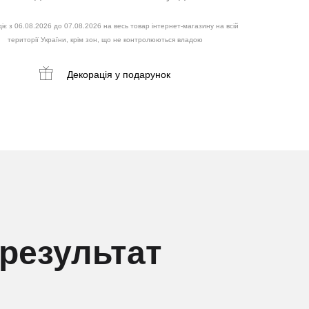
іє з 06.08.2026 до 07.08.2026 на весь товар інтернет-магазину на всій
території України, крім зон, що не контролюються владою
Декорація
у подарунок
результат