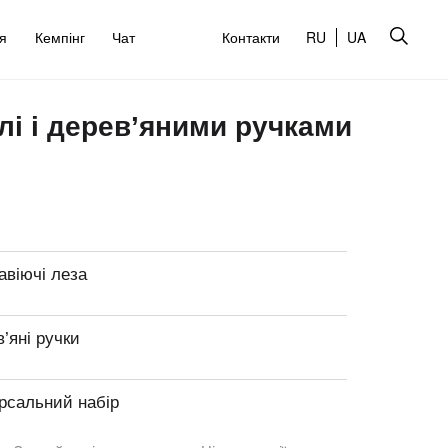
’я
Кемпінг
Чат
Контакти
RU
UA
талі і дерев’яними ручками
авіючі леза
’яні ручки
рсальний набір