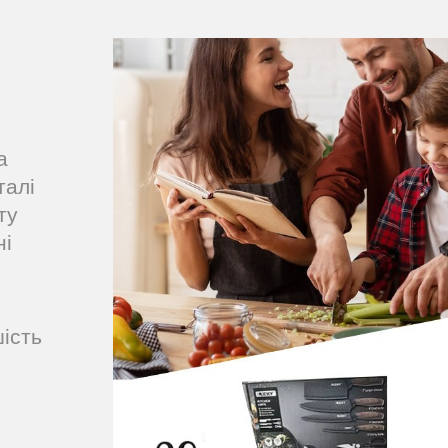
а
талі
ту
ні
ість