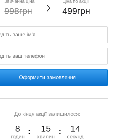
Звичайна ціна
Ціна по акції
998грн
499грн
Оформити замовлення
До кінця акції залишилося:
8
15
13
годин
хвилин
секунд