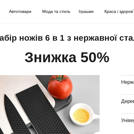
у
Автотовари
Мода та стиль
Іграшки
Краса і здоров
абір ножів 6 в 1 з нержавної с
Знижка 50%
Нерж
Дерев
Уніве