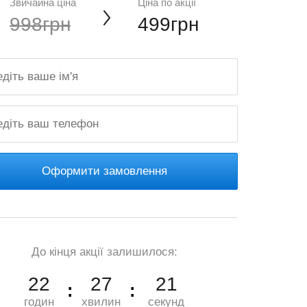
Звичайна ціна
Ціна по акції
998грн
499грн
Оформити замовлення
До кінця акції залишилося:
22
27
20
годин
хвилин
секунд