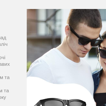
лад
зліч
очі
равих
м та
м та
оку