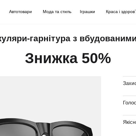
у
Автотовари
Мода та стиль
Іграшки
Краса і здоров
куляри-гарнітура з вбудованим
Знижка 50%
Захи
Голо
Якісн