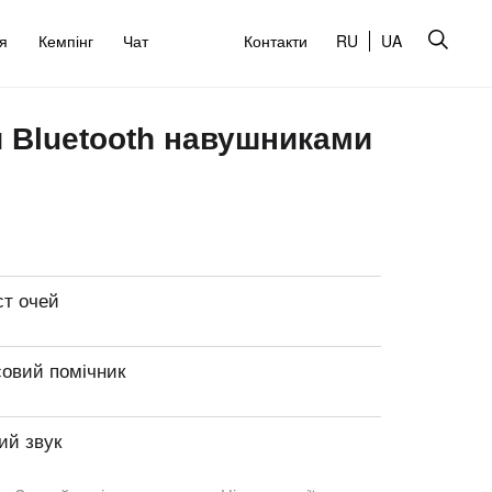
’я
Кемпінг
Чат
Контакти
RU
UA
и Bluetooth навушниками
ст очей
совий помічник
ий звук