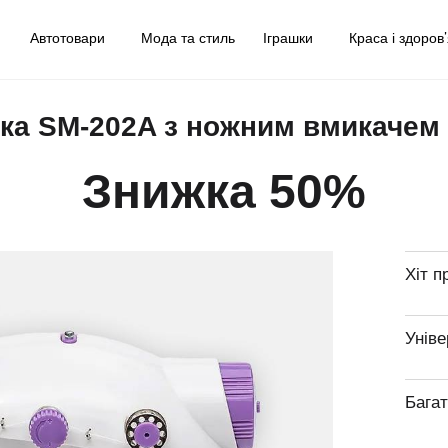
у
Автотовари
Мода та стиль
Іграшки
Краса і здоров
а SM-202A з ножним вмикачем 
Знижка 50%
Хіт п
Уніве
Бага