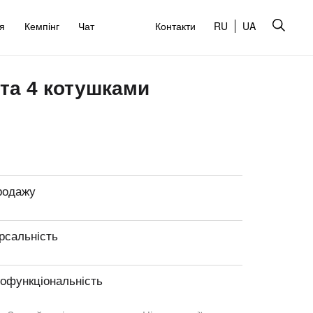
’я
Кемпінг
Чат
Контакти
RU
UA
та 4 котушками
родажу
рсальність
тофункціональність