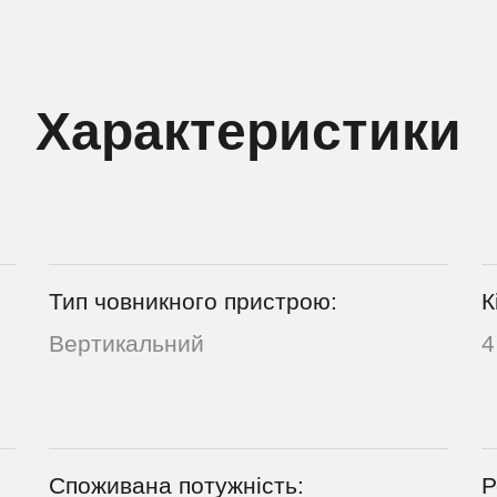
Характеристики
Тип човникного пристрою:
К
Вертикальний
4
Споживана потужність:
Р