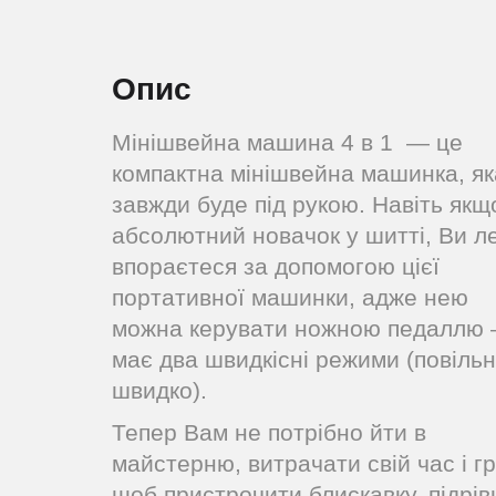
Опис
Мінішвейна машина 4 в 1 — це
компактна мінішвейна машинка, як
завжди буде під рукою. Навіть якщ
абсолютний новачок у шитті, Ви л
впораєтеся за допомогою цієї
портативної машинки, адже нею
можна керувати ножною педаллю
має два швидкісні режими (повільн
швидко).
Тепер Вам не потрібно йти в
майстерню, витрачати свій час і гр
щоб пристрочити блискавку, підрів