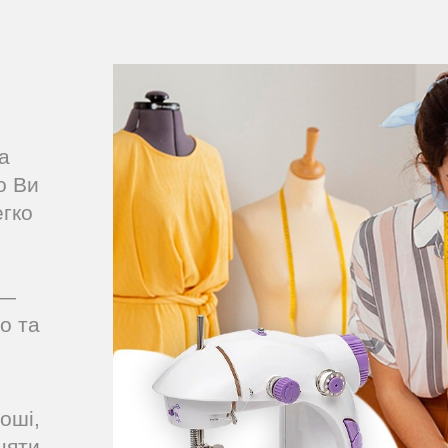
а
о Ви
егко
 —
о та
оші,
няти