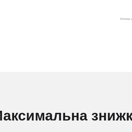
Знижка д
аксимальна зниж