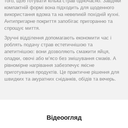
того, щоб готувати кілька страв одночасно. Завдяки
компактній формі вона підходить для щоденного
використання вдома та на невеликій похідній кухні.
Антипригарне покриття запобігає пригоранню та
спрощує миття.
Зручні відділення допомагають економити час і
роблять подачу страв естетичнішою та
апетитнішою: вони дозволяють смажити яйця,
оладки, овочі або м’ясо без змішування смаків. А
рівномірне нагрівання забезпечує якісне
приготування продуктів. Це практичне рішення для
швидких та акуратних сніданків, обідів та вечерь.
Відеоогляд