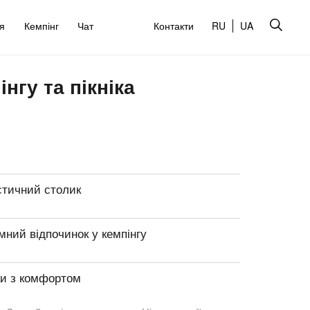
’я
Кемпінг
Чат
Контакти
RU
UA
нгу та пікніка
стичний столик
ний відпочинок у кемпінгу
ки з комфортом