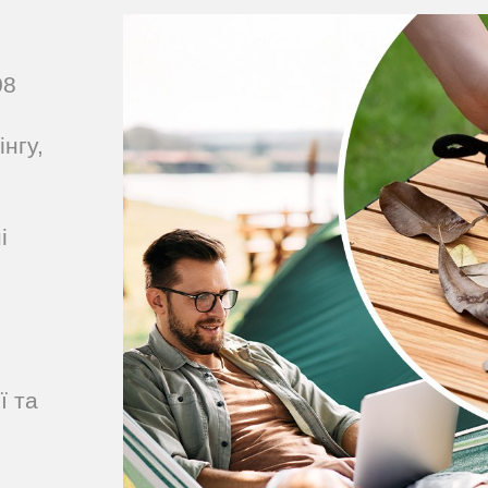
08
нгу,
і
ї та