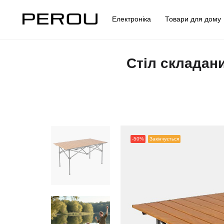
Електроніка
Товари для дом
Стіл складани
-50%
Закінчується