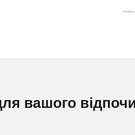
Знижка д
для вашого відпоч