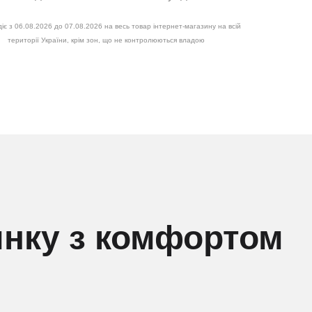
іє з 06.08.2026 до 07.08.2026 на весь товар інтернет-магазину на всій
території України, крім зон, що не контролюються владою
инку з комфортом