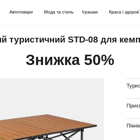
у
Автотовари
Мода та стиль
Іграшки
Краса і здоров
й туристичний STD-08 для кемпі
Знижка 50%
Тури
Приєм
Пікні