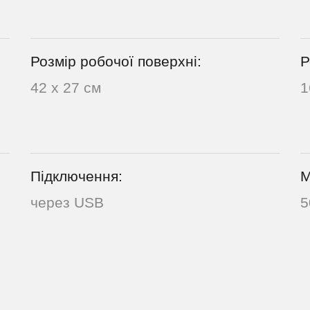
Розмір робочої поверхні:
Р
42 х 27 см
1
Підключення:
М
через USB
5