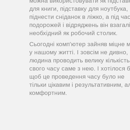
можна використовувати як підстав
для книги, підставку для ноутбука,
піднести сніданок в ліжко, а під ча
подорожей і відряджень він взагал
необхідний як робочий столик.
Сьогодні комп’ютер зайняв міцне м
у нашому житті. І зовсім не дивно,
людина проводить велику кількість
свого часу саме з нею. І хотілося б
щоб це проведення часу було не
тільки цікавим і результативним, а
комфортним.