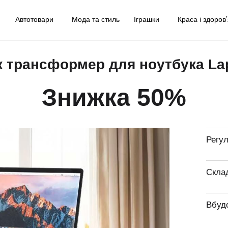
у
Автотовари
Мода та стиль
Іграшки
Краса і здоров
 трансформер для ноутбука La
Знижка 50%
Регу
Склад
Вбуд