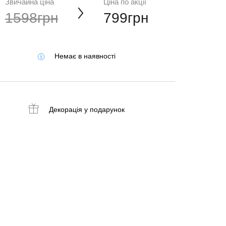
Звичайна ціна
Ціна по акції
1598грн
799грн
Немає в наявності
Декорація
у подарунок