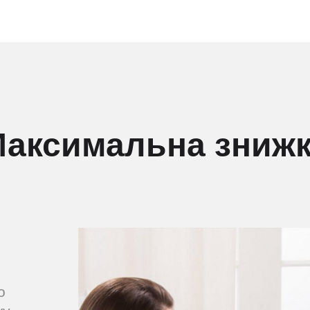
аксимальна зниж
о