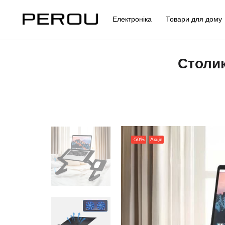
Електроніка
Товари для дом
Столик
-50%
Акція