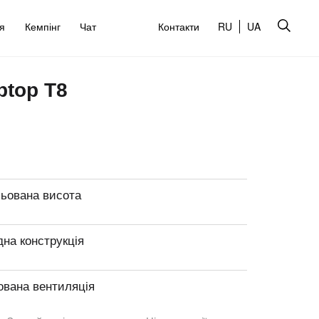
’я
Кемпінг
Чат
Контакти
RU
UA
ptop T8
льована висота
на конструкція
ована вентиляція