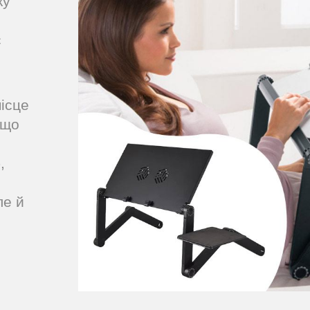
ку
с
і
ісце
 що
,
ле й