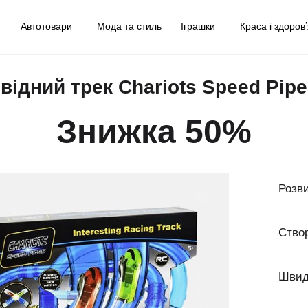
у
Автотовари
Мода та стиль
Іграшки
Краса і здоров
відний трек Chariots Speed Pipe
Знижка 50%
Розви
Створ
Швидк