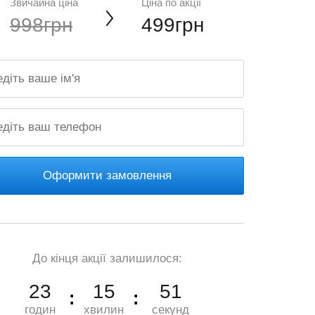
Звичайна ціна
Ціна по акції
998грн
499грн
Оформити замовлення
До кінця акції залишилося:
23
15
49
годин
хвилин
секунд