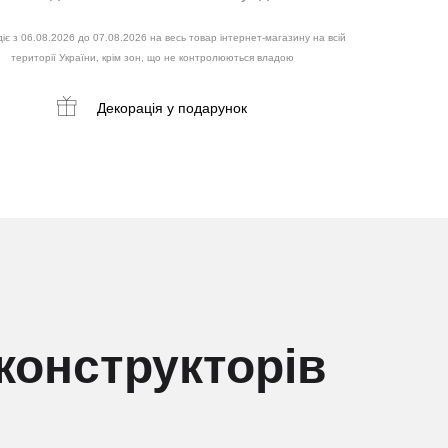
іє з 06.08.2026 до 07.08.2026 на весь товар інтернет-магазину на всій
території України, крім зон, що не контролюються владою
Декорація
у подарунок
конструкторів