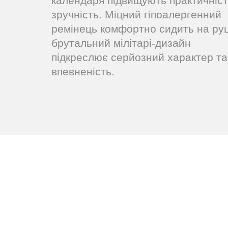
календаря підвищують практичніст
зручність. Міцний гіпоалергенний
ремінець комфортно сидить на руц
брутальний мілітарі-дизайн
підкреслює серйозний характер та
впевненість.