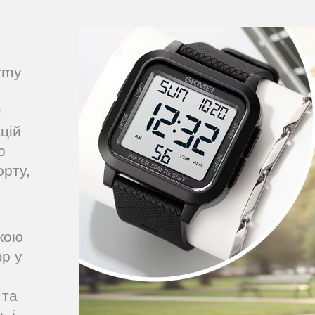
rmy
о
с
цій
о
орту,
ткою
фр у
 та