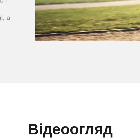
ь і
і, а
Відеоогляд