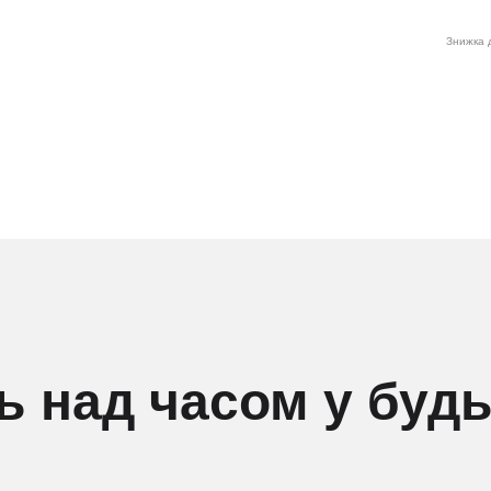
Знижка д
ь над часом у буд