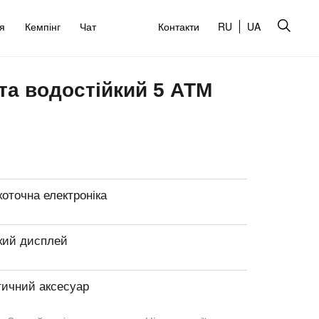
’я
Кемпінг
Чат
Контакти
RU
UA
а водостійкий 5 АТМ
оточна електроніка
кий дисплей
тичний аксесуар