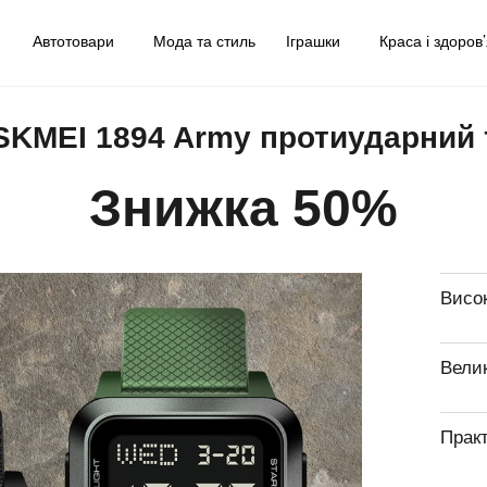
у
Автотовари
Мода та стиль
Іграшки
Краса і здоров
SKMEI 1894 Army протиударний т
Знижка 50%
Висок
Вели
Прак