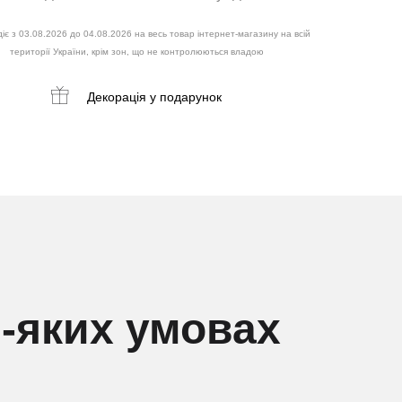
іє з 03.08.2026 до 04.08.2026 на весь товар інтернет-магазину на всій
території України, крім зон, що не контролюються владою
Декорація
у подарунок
ь-яких умовах