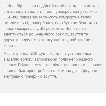
Цей набір — ваш надійний помічник для захисту ніг
від холоду та вологи. Теплі універсальні устілки з
USB-підігрівом забезпечують комфортне тепло,
живлячись від павербанка, ноутбука чи будь-якого
іншого джерела з USB-роз’ємом. Вони легко
адаптуються до будь-якого розміру взуття та
дарують відчуття затишку навіть у найлютіший
мороз.
А електрична USB-сушарка для взуття швидко
видаляє вологу, запобігаючи появі неприємного
запаху. Вбудоване ультрафіолетове випромінювання
знищує бактерії і грибки, ефективно дезінфікуючи
внутрішню поверхню взуття.