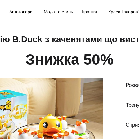
у
Автотовари
Мода та стиль
Іграшки
Краса і здоров
цію B.Duck з каченятами що вис
Знижка 50%
Розви
Трену
Сприя