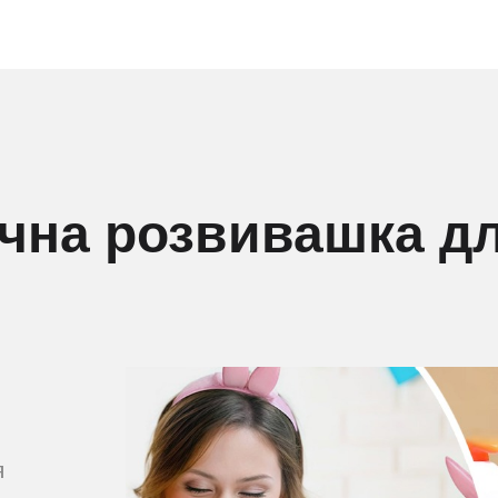
чна розвивашка дл
я