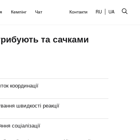
’я
Кемпінг
Чат
Контакти
RU
UA
трибують та сачками
ток координації
вання швидкості реакції
ння соціалізації