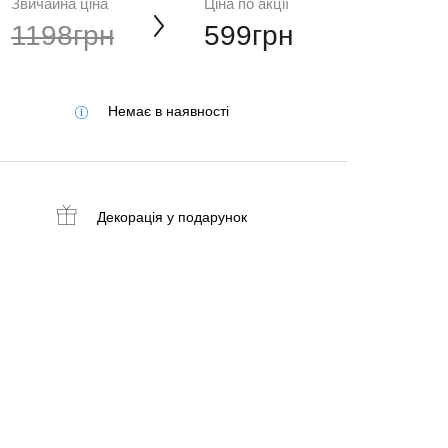
Звичайна ціна
Ціна по акції
1198грн
599грн
Немає в наявності
Декорація
у подарунок