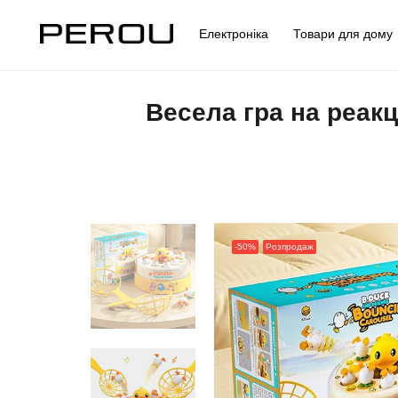
Електроніка
Товари для дом
Весела гра на реак
-50%
Розпродаж