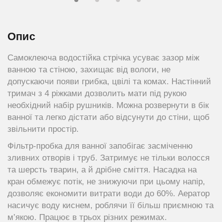
Опис
Самоклеюча водостійка стрічка усуває зазор між
ванною та стіною, захищає від вологи, не
допускаючи появи грибка, цвілі та комах. Настінний
тримач з 4 ріжками дозволить мати під рукою
необхідний набір рушників. Можна розвернути в бік
ванної та легко дістати або відсунути до стіни, щоб
звільнити простір.
Фільтр-пробка для ванної запобігає засміченню
зливних отворів і труб. Затримує не тільки волосся
та шерсть тварин, а й дрібне сміття. Насадка на
кран обмежує потік, не знижуючи при цьому напір,
дозволяє економити витрати води до 60%. Аератор
насичує воду киснем, роблячи її більш приємною та
м’якою. Працює в трьох різних режимах.