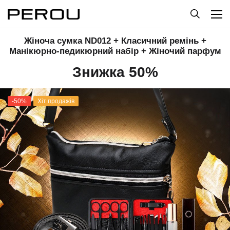
Жіноча сумка ND012 + Класичний ремінь +
Манікюрно-педикюрний набір + Жіночий парфум
Знижка 50%
-50%
Хіт продажів