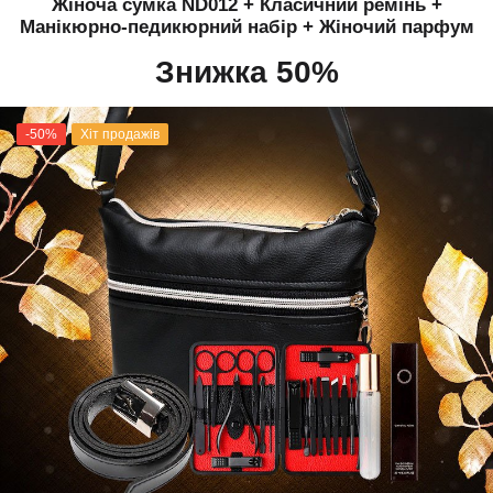
Жіноча сумка ND012 + Класичний ремінь +
Манікюрно-педикюрний набір + Жіночий парфум
Знижка 50%
-50%
Хіт продажів