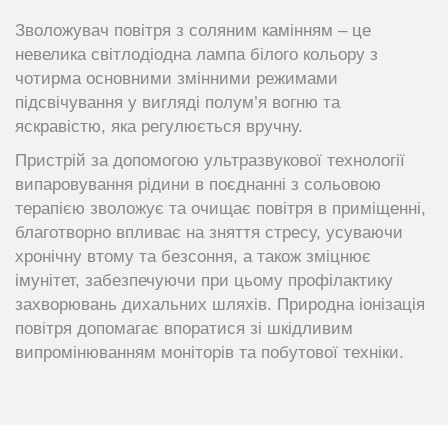
Зволожувач повітря з соляним камінням – це
невелика світлодіодна лампа білого кольору з
чотирма основними змінними режимами
підсвічування у вигляді полум’я вогню та
яскравістю, яка регулюється вручну.
Пристрій за допомогою ультразвукової технології
випаровування рідини в поєднанні з сольовою
терапією зволожує та очищає повітря в приміщенні,
благотворно впливає на зняття стресу, усуваючи
хронічну втому та безсоння, а також зміцнює
імунітет, забезпечуючи при цьому профілактику
захворювань дихальних шляхів. Природна іонізація
повітря допомагає впоратися зі шкідливим
випромінюванням моніторів та побутової техніки.