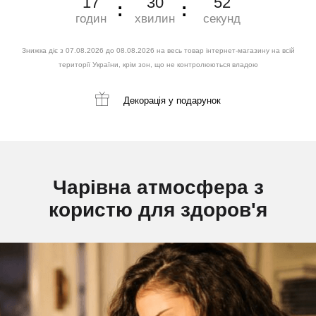
17
30
51
годин
хвилин
секунд
Знижка діє з 07.08.2026 до 08.08.2026 на весь товар інтернет-магазину на всій
території України, крім зон, що не контролюються владою
Декорація
у подарунок
Чарівна атмосфера з
користю для здоров'я