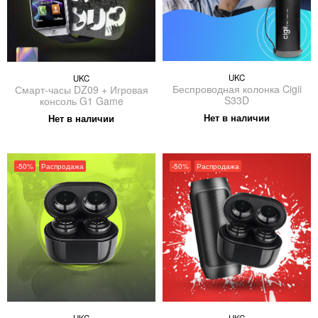
UKC
UKC
Беспроводная колонка Cigii
Смарт-часы DZ09 + Игровая
S33D
консоль G1 Game
Нет в наличии
Нет в наличии
-50%
Распродажа
-50%
Распродажа