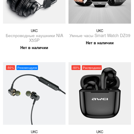
UKC
UKC
Беспроводные наушники NIA
Умные часы Smart Watch DZ09
X5SP
Нет в наличии
Нет в наличии
-50%
Рекомендуем
-50%
Распродажа
UKC
UKC