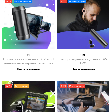
-50%
Рекомендуем
-50%
Рекомендуем
UKC
UKC
Портативная колонка BL2 + 3D
Беспроводные наушники S2-
увеличитель экрана телефона
TWS
Нет в наличии
Нет в наличии
-50%
Хит продаж
-50%
Распродажа