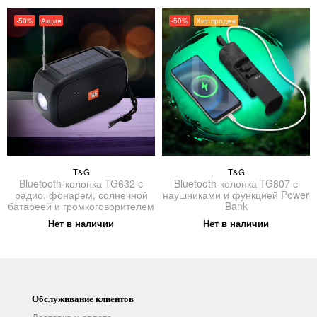
-50%
Акция
-50%
Хит продаж
T&G
T&G
Bluetooth-колонка TG632 c
Bluetooth-колонка TG807 с
радио, фонарем, солнечной
наушниками и функцией Power
батареей и громкоговорителем
Bank
Нет в наличии
Нет в наличии
Обслуживание клиентов