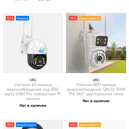
цена
цена:
составляла
699 грн.
составляла
1,299 грн.
1,398 грн.
2,598 грн.
-50%
Новинка
-50%
Заканчивается
UKC
UKC
Уличная 4G камера
Уличная WiFi камера
видеонаблюдения под SIM-
видеонаблюдения QN-22 V380
карту V380 Pro поворотная IP-
Pro 360° двусторонняя связь
камера
Нет в наличии
Нет в наличии
-50%
Рекомендуем
-50%
Заканчивается