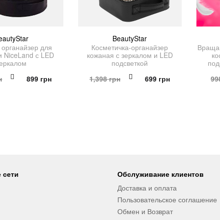
eautyStar
BeautyStar
 органайзер для
Косметичка-органайзер
Враща
и NiceLand с LED
кожаная с зеркалом и LED
ко
зеркалом
подсветкой
под
Первоначальная
Текущая
Первоначальная
Текущая
н
899
грн
1,398
грн
699
грн
99
цена
цена:
цена
цена:
составляла
899 грн.
составляла
699 грн.
1,798 грн.
1,398 грн.
 сети
Обслуживание клиентов
Доставка и оплата
Пользовательское соглашение
Обмен и Возврат