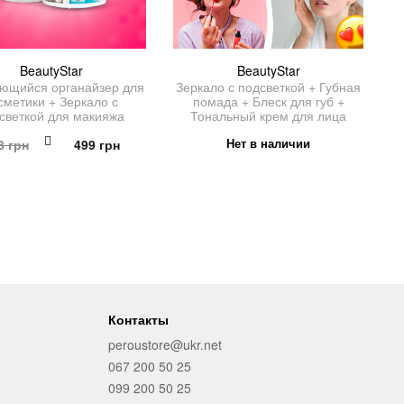
BeautyStar
BeautyStar
ющийся органайзер для
Зеркало с подсветкой + Губная
сметики + Зеркало с
помада + Блеск для губ +
светкой для макияжа
Тональный крем для лица
Первоначальная
Текущая
Нет в наличии
8
грн
499
грн
цена
цена:
составляла
499 грн.
998 грн.
Контакты
peroustore@ukr.net
067 200 50 25
099 200 50 25