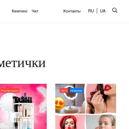
Кемпинг
Чат
Контакты
RU
UA
сметички
Распродажа
-50%
Новинка