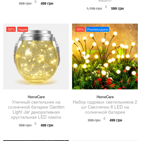
Первоначальная
Текущая
998
грн
499
грн
цена
цена:
Первоначальна
Текущая
1,198
грн
599
грн
составляла
499 грн.
цена
цена:
998 грн.
составляла
599 грн.
1,198 грн.
-50%
Акция
-50%
Рекомендуем
HomeCare
HomeCare
Уличный светильник на
Набор садовых светильников 2
солнечной батарее Garden
шт Светлячок 8 LED на
Light Jar декоративная
солнечной батарее
хрустальная LED лампа
Первоначальная
Текущая
998
грн
499
грн
Первоначальная
Текущая
цена
цена:
998
грн
499
грн
цена
цена:
составляла
499 грн.
составляла
499 грн.
998 грн.
998 грн.