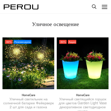
Уличное освещение
-50%
Рекомендуем
-50%
Акция
HomeCare
HomeCare
Уличный светильник на
Уличный светящийся горшок
солнечной батарее Фейерверк
для цветов Garden Light Vase
2 шт для сада и газона
декоративное светодиодное
кашпо